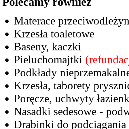
Polecamy również
Materace przeciwodleż
Krzesła toaletowe
Baseny, kaczki
Pieluchomajtki
(refunda
Podkłady nieprzemakaln
Krzesła, taborety pryszn
Poręcze, uchwyty łazien
Nasadki sedesowe - podw
Drabinki do podciągania