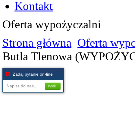
Kontakt
Oferta wypożyczalni
Strona główna
Oferta wypo
Butla Tlenowa (WYPOŻY
Zadaj pytanie on-line
Napisz do nas...
Wyślij